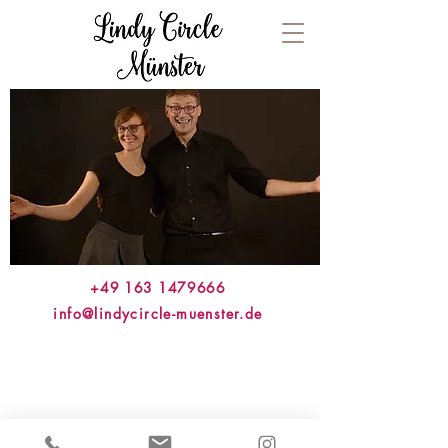
+49 163 1479666
info@lindycircle-muenster.de